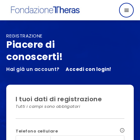
REGISTRAZIONE
Piacere di
conoscerti!
Hai già un account?
Accedi con login!
I tuoi dati di registrazione
Tutti i campi sono obbligatori
Telefono cellulare